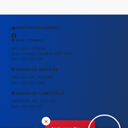
RESTONS EN CONTACT
BAIE-COMEAU
485 boul. Laflèche
Baie-Comeau, Québec, G5C 1C4
Bur.:
418 295-1911
RÉGION DE SEPT-ÎLES
Sept-Îles, QC, G4R 2R4
Bur.:
418 968-3464
RÉGION DE FORESTVILLE
Forestville, QC, GOT 1E0
Bur.:
418 295-1911
×