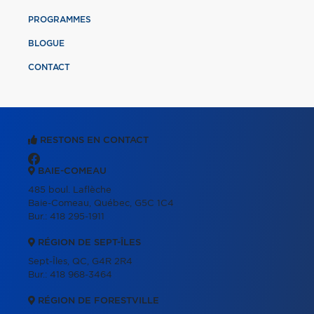
PROGRAMMES
BLOGUE
CONTACT
RESTONS EN CONTACT
BAIE-COMEAU
485 boul. Laflèche
Baie-Comeau, Québec, G5C 1C4
Bur.:
418 295-1911
RÉGION DE SEPT-ÎLES
Sept-Îles, QC, G4R 2R4
Bur.:
418 968-3464
RÉGION DE FORESTVILLE