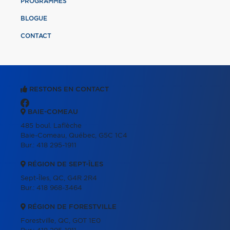
PROGRAMMES
BLOGUE
CONTACT
RESTONS EN CONTACT
BAIE-COMEAU
485 boul. Laflèche
Baie-Comeau, Québec, G5C 1C4
Bur.:
418 295-1911
RÉGION DE SEPT-ÎLES
Sept-Îles, QC, G4R 2R4
Bur.:
418 968-3464
RÉGION DE FORESTVILLE
Forestville, QC, GOT 1E0