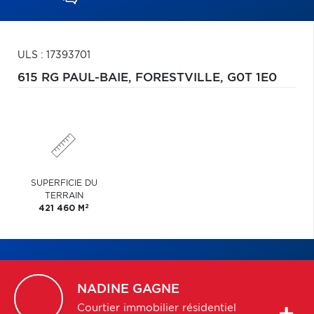
ULS : 17393701
615 RG PAUL-BAIE,
FORESTVILLE,
G0T 1E0
SUPERFICIE DU
TERRAIN
2
421 460 M
NADINE
GAGNE
Courtier immobilier résidentiel