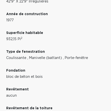
42'9" X 22'9" Irrégulières
Année de construction
1977
Superficie habitable
2
932,15 Pi
Type de fenestration
Coulissante
,
Manivelle (battant)
,
Porte-fenêtre
Fondation
bloc de béton et bois
Revêtement
aucun
Revêtement de la toiture