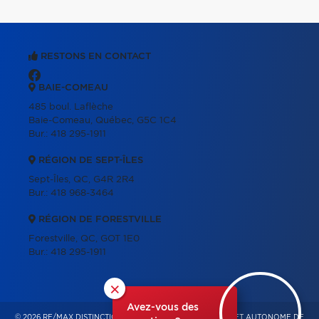
RESTONS EN CONTACT
BAIE-COMEAU
485 boul. Laflèche
Baie-Comeau, Québec, G5C 1C4
Bur.:
418 295-1911
RÉGION DE SEPT-ÎLES
Sept-Îles, QC, G4R 2R4
Bur.:
418 968-3464
RÉGION DE FORESTVILLE
Forestville, QC, GOT 1E0
Bur.:
418 295-1911
×
Avez-vous des
© 2026 RE/MAX DISTINCTION – FRANCHISÉ INDÉPENDANT ET AUTONOME DE