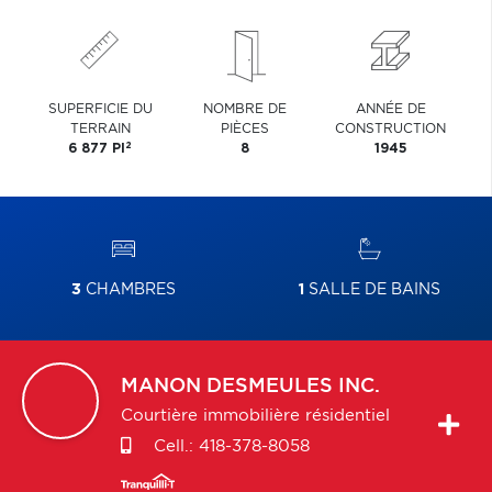
SUPERFICIE DU
NOMBRE DE
ANNÉE DE
TERRAIN
PIÈCES
CONSTRUCTION
2
6 877 PI
8
1945
3
CHAMBRES
1
SALLE DE BAINS
MANON
DESMEULES INC.
Courtière immobilière résidentiel
Cell.:
418-378-8058