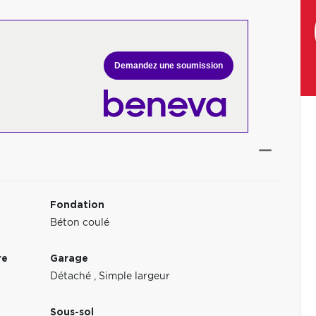
Demandez une soumission
Fondation
Béton coulé
re
Garage
Détaché
,
Simple largeur
Sous-sol