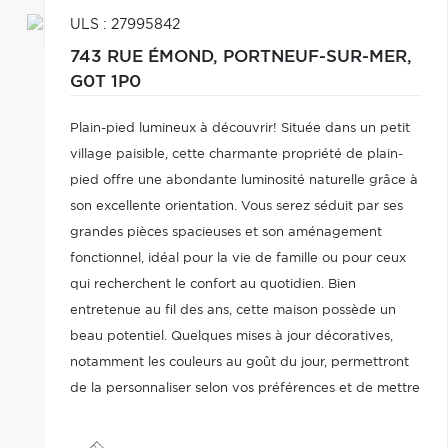
ULS : 27995842
743 RUE ÉMOND,
PORTNEUF-SUR-MER,
G0T 1P0
Plain-pied lumineux à découvrir! Située dans un petit
village paisible, cette charmante propriété de plain-
pied offre une abondante luminosité naturelle grâce à
son excellente orientation. Vous serez séduit par ses
grandes pièces spacieuses et son aménagement
fonctionnel, idéal pour la vie de famille ou pour ceux
qui recherchent le confort au quotidien. Bien
entretenue au fil des ans, cette maison possède un
beau potentiel. Quelques mises à jour décoratives,
notamment les couleurs au goût du jour, permettront
de la personnaliser selon vos préférences et de mettre
pleinement en valeur ses nombreux atouts. Profitez
d'un environnement calme!