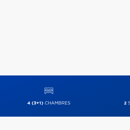
4 (3+1)
CHAMBRES
2
S