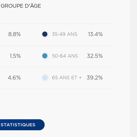
 GROUPE D'ÂGE
8.8%
13.4%
35-49 ANS
1.5%
32.5%
50-64 ANS
4.6%
39.2%
65 ANS ET +
 STATISTIQUES